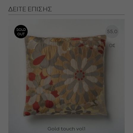
ΔΕΙΤΕ ΕΠΙΣΗΣ
SOLD
SOLD
55.0
OUT
OUT
0
€
Gold touch vol1