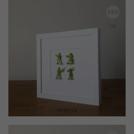
24.0
0
€
Army V2