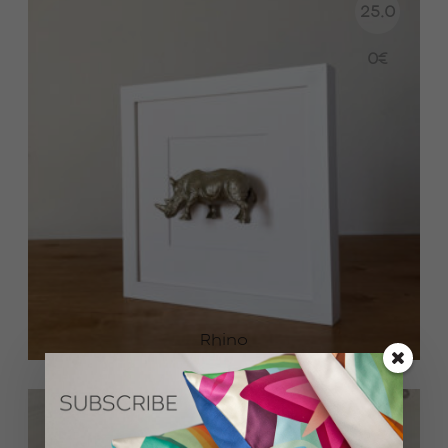
25.0
0
€
Rhino
25.0