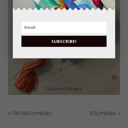
0
€
SUBSCRIBE!
Colorful Rosary
← ΠΡΟΗΓΟΥΜΕΝΟ
ΕΠΟΜΕΝΟ →