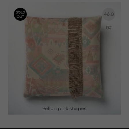
SOLD
46.0
OUT
0
€
Pelion pink shapes