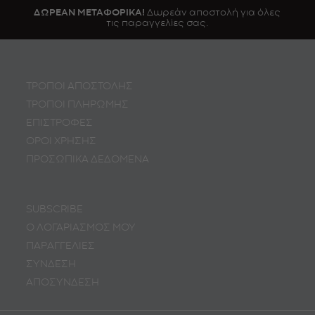
ΔΩΡΕΑΝ ΜΕΤΑΦΟΡΙΚΑ!
Δωρεάν αποστολή για όλες
τις παραγγελίες σας.
ΤΡΟΠΟΙ ΑΠΟΣΤΟΛΗΣ
ΤΡΟΠΟΙ ΠΛΗΡΩΜΗΣ
ΕΠΙΣΤΡΟΦΕΣ
ΟΡΟΙ ΧΡΗΣΗΣ
ΠΡΟΣΩΠΙΚA ΔΕΔΟΜΕΝA
SUBSCRIBE
Ο ΛΟΓΑΡΙΑΣΜΟΣ ΜΟΥ
ΠΑΡΑΓΓΕΛΙΕΣ
ΣΥΝΔΕΣΗ
ΑΠΟΣΥΝΔΕΣΗ