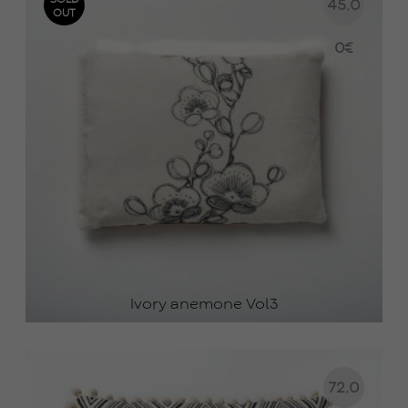
SOLD
45.0
OUT
0
€
Ivory anemone Vol3
72.0