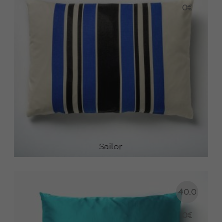
0
€
Sailor
40.0
0
€