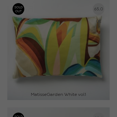
SOLD
65.0
OUT
0
€
MatisseGarden White vol1