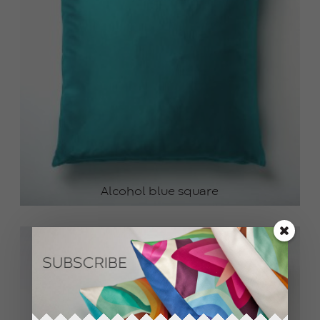
Alcohol blue square
50.0
0
€