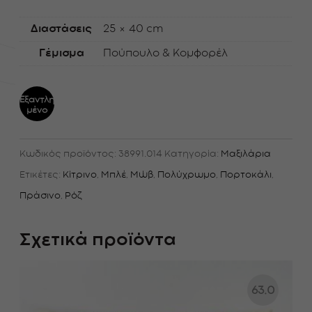
Διαστάσεις
25 × 40 cm
Γέμισμα
Πούπουλο & Κομφορέλ
Εξαντλη
μένο
Κωδικός προϊόντος:
38991.014
Κατηγορία:
Μαξιλάρια
Ετικέτες:
Κίτρινο
,
Μπλέ
,
Μώβ
,
Πολύχρωμο
,
Πορτοκάλι
,
Πράσινο
,
Ρόζ
Σχετικά προϊόντα
63.0