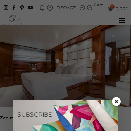
Cart
ΕΙΣΟΔΟΣ
0.00
€
Zen m/y yacht