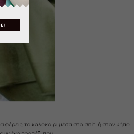
E!
 φέρεις το καλοκαίρι μέσα στο σπίτι ή στον κήπο
υν ένα τραπέζι που...