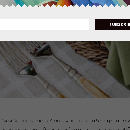
SUBSCRIB
 διακόσμηση τραπεζιού είναι ο πιο απλός τρόπος να
ι οι ρομαντικές βραδιές κάτω από τα αστέρια αξίζο