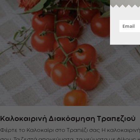
Καλοκαιρινή Διακόσμηση Τραπεζιού
Φέρτε το Καλοκαίρι στο Τραπέζι σας Η καλοκαιρινή
σου. Τα ζεστά απογεύματα, τα γεύματα με φίλους κα