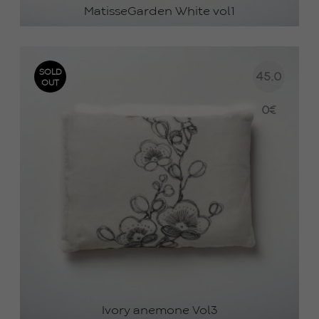
MatisseGarden White vol1
SOLD
45.0
OUT
0
€
Ivory anemone Vol3