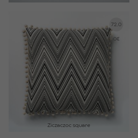
72.0
0
€
Ziczaczoc square