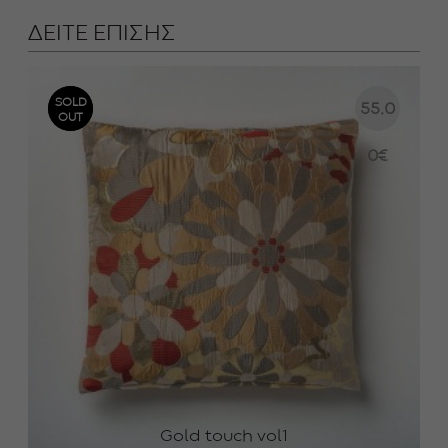
ΔΕΙΤΕ ΕΠΙΣΗΣ
SOLD
SOLD
55.0
OUT
OUT
0
€
Gold touch vol1