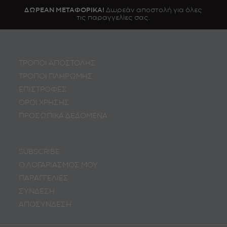
ΔΩΡΕΑΝ ΜΕΤΑΦΟΡΙΚΑ!
Δωρεάν αποστολή για όλες
τις παραγγελίες σας.
ΤΡΟΠΟΙ ΑΠΟΣΤΟΛΗΣ
ΤΡΟΠΟΙ ΠΛΗΡΩΜΗΣ
ΕΠΙΣΤΡΟΦΕΣ
ΟΡΟΙ ΧΡΗΣΗΣ
ΠΡΟΣΩΠΙΚA ΔΕΔΟΜΕΝA
SUBSCRIBE
Ο ΛΟΓΑΡΙΑΣΜΟΣ ΜΟΥ
ΠΑΡΑΓΓΕΛΙΕΣ
ΣΥΝΔΕΣΗ
ΑΠΟΣΥΝΔΕΣΗ