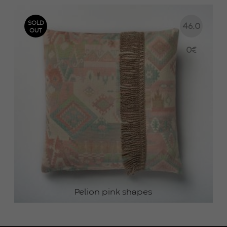
SOLD
46.0
OUT
0
€
Pelion pink shapes