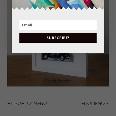
0
€
SUBSCRIBE!
Black Beetle
← ΠΡΟΗΓΟΥΜΕΝΟ
ΕΠΟΜΕΝΟ →