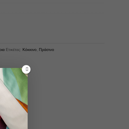
ρια
Ετικέτες:
Κόκκινο
,
Πράσινο