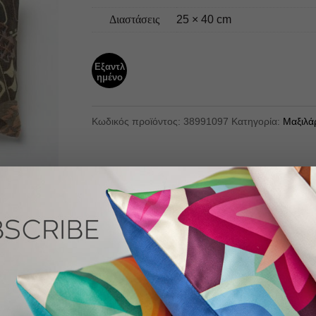
Διαστάσεις
25 × 40 cm
Εξαντλ
ημένο
Κωδικός προϊόντος:
38991097
Κατηγορία:
Μαξιλά