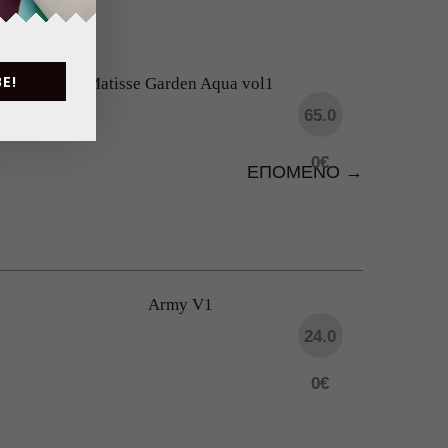
E!
Matisse Garden Aqua vol1
65.0
0
€
ΕΠΟΜΕΝΟ →
Army V1
24.0
0
€
λίες σας.