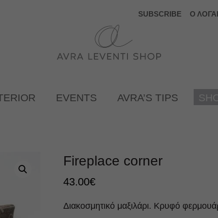
SUBSCRIBE
Ο ΛΟΓΑ
TERIOR
EVENTS
AVRA’S TIPS
SH
Fireplace corner
43.00
€
Διακοσμητικό μαξιλάρι. Κρυφό φερμουάρ