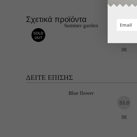
0
€
Σχετικά προϊόντα
Summer garden
SOLD
50.0
OUT
0
€
ΔΕΙΤΕ ΕΠΙΣΗΣ
Blue flower
53.0
0
€
ΔΩΡΕΑΝ