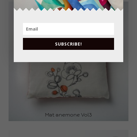
45.0
0
€
SUBSCRIBE!
Mat anemone Vol3