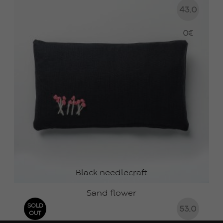
43.0
0
€
Black needlecraft
Sand flower
SOLD
53.0
OUT