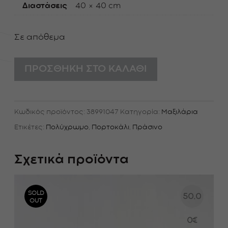
Διαστάσεις
40 × 40 cm
Σε απόθεμα
Orange
ΠΡΟΣΘΉΚΗ ΣΤΟ ΚΑΛΆΘΙ
flower
ποσότητα
Κωδικός προϊόντος:
38991047
Κατηγορία:
Μαξιλάρια
Ετικέτες:
Πολύχρωμο
,
Πορτοκάλι
,
Πράσινο
Σχετικά προϊόντα
SOLD
50.0
OUT
0
€