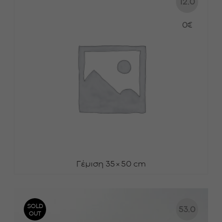
12.0
0
€
Γέμιση 35×50 cm
SOLD
53.0
OUT