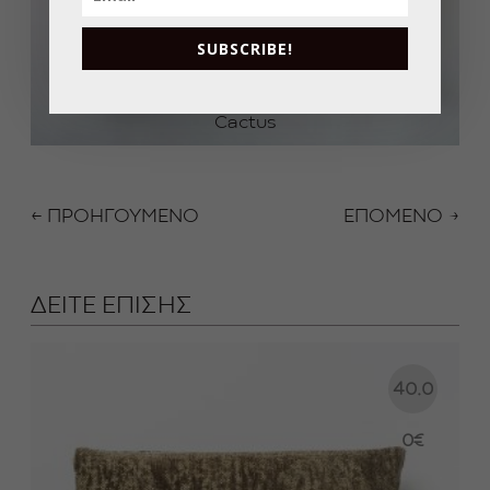
SUBSCRIBE!
Cactus
← ΠΡΟΗΓΟΥΜΕΝΟ
ΕΠΟΜΕΝΟ →
ΔΕΙΤΕ ΕΠΙΣΗΣ
40.0
0
€