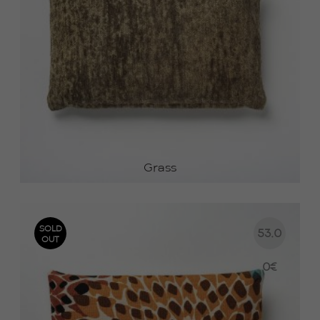
Grass
SOLD
53.0
OUT
0
€