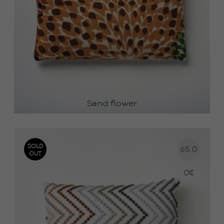
Sand flower
SOLD
65.0
OUT
0
€