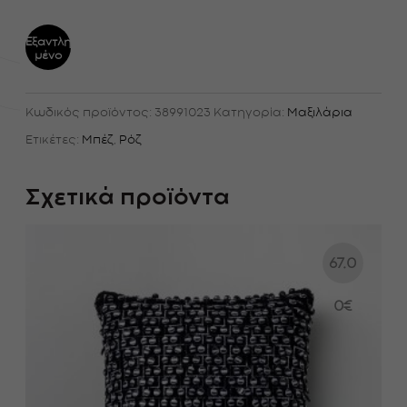
Εξαντλη
μένο
Κωδικός προϊόντος:
38991023
Κατηγορία:
Μαξιλάρια
Ετικέτες:
Μπέζ
,
Ρόζ
Σχετικά προϊόντα
67.0
0
€