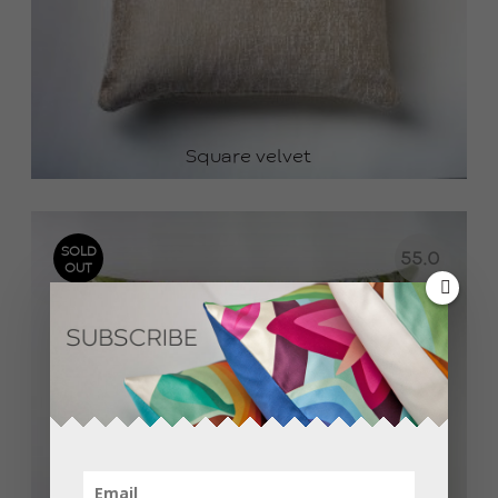
Square velvet
SOLD
55.0
OUT
0
€