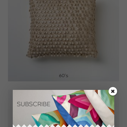
60’s
67.0
0
€