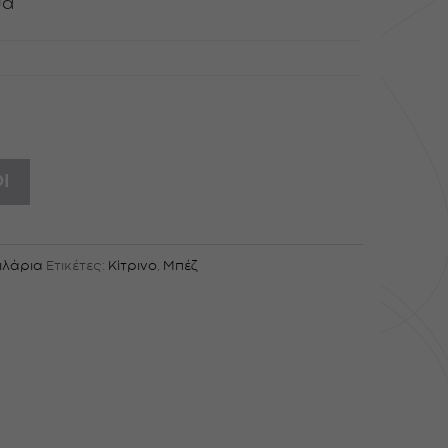
μα
Ι
ιλάρια
Ετικέτες:
Κίτρινο
,
Μπέζ