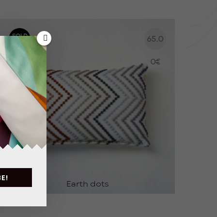
SOLD
65.0
OUT
0
€
E!
Earth dots