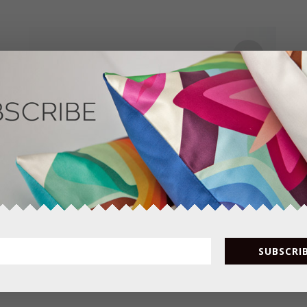
40.0
0
€
SUBSCRIB
Alcohol blue square