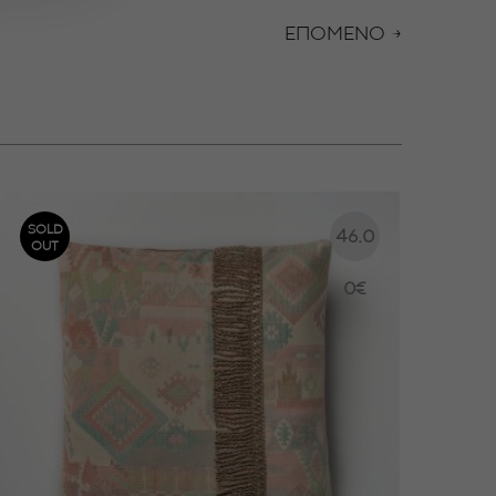
ΕΠΟΜΕΝΟ →
SOLD
46.0
OUT
0
€