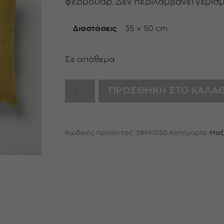
φερμουάρ. Δεν περιλαμβάνει γέμισ
Διαστάσεις
35 × 50 cm
Σε απόθεμα
Country
ΠΡΟΣΘΉΚΗ ΣΤΟ ΚΑΛΆΘ
yellow
stripes
ποσότητα
Κωδικός προϊόντος:
38991030
Κατηγορία:
Μαξ