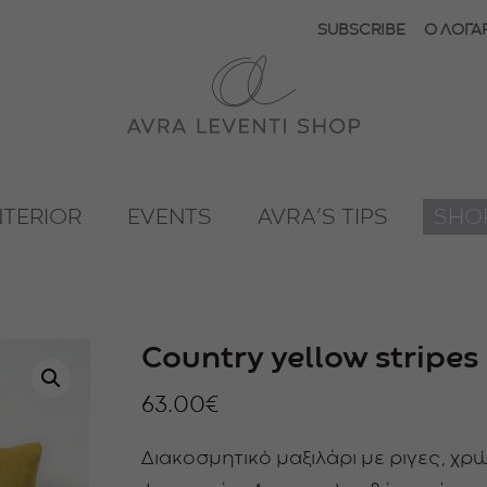
SUBSCRIBE
Ο ΛΟΓΑ
NTERIOR
EVENTS
AVRA’S TIPS
SHO
Country yellow stripes
63.00
€
Διακοσμητικό μαξιλάρι με ριγες, χρ