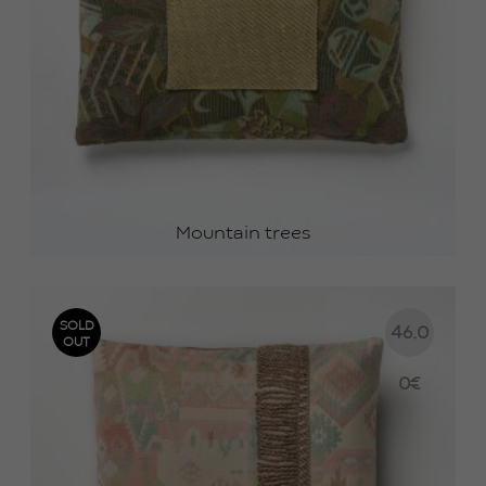
Mountain trees
SOLD
46.0
OUT
0
€