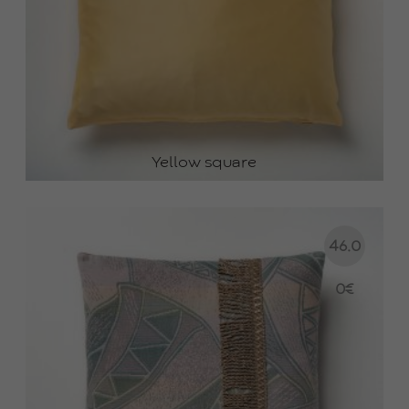
Yellow square
46.0
0
€