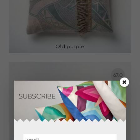
Old purple
67.0
0
€